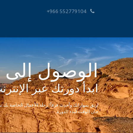
+966 552779104
الصفحة الرئ
الوصول إلى 
ابدأ دورتك عبر الإنترن
ارتق بمهاراتك وأحدِث فرقاً! رحلة الأعمال الخاصة بك تبد
حان الوقت لبدء الدورة.